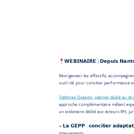
𝗪𝗘𝗕𝗜𝗡𝗔𝗜𝗥𝗘 | 𝗗𝗲𝗽𝘂𝗶𝘀 𝗡𝗮𝗻𝘁𝗲𝘀
Réorganiser les effectifs, accompagner 
outil clé pour concilier performance s
Ogletree Deakins, cabinet dédié au dro
approche complémentaire mêlant exper
un webinaire dédié aux acteurs RH, jur
« 𝗟𝗮 𝗚𝗘𝗣𝗣 : 𝗰𝗼𝗻𝗰𝗶𝗹𝗶𝗲𝗿 𝗮𝗱𝗮𝗽𝘁𝗮𝘁
Intervenants :