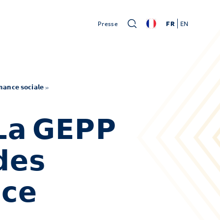
Presse
FR
EN
𝗮𝗻𝗰𝗲 𝘀𝗼𝗰𝗶𝗮𝗹𝗲 »
𝗮 𝗚𝗘𝗣𝗣
𝗱𝗲𝘀
𝗰𝗲