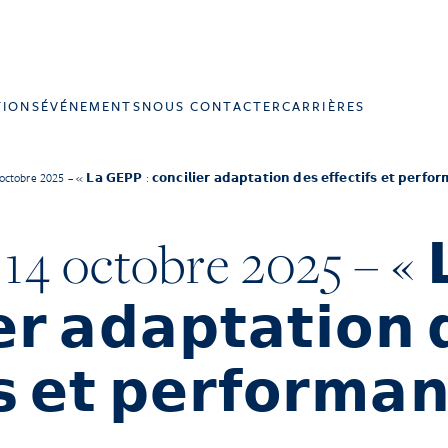
TIONS
ÉVÉNEMENTS
NOUS CONTACTER
CARRIÈRES
bre 2025 – « 𝗟𝗮 𝗚𝗘𝗣𝗣 : 𝗰𝗼𝗻𝗰𝗶𝗹𝗶𝗲𝗿 𝗮𝗱𝗮𝗽𝘁𝗮𝘁𝗶𝗼𝗻 𝗱𝗲𝘀 𝗲𝗳𝗳𝗲𝗰𝘁𝗶𝗳𝘀 𝗲𝘁 𝗽𝗲𝗿𝗳𝗼𝗿
14 octobre 2025 – « 
𝗲𝗿 𝗮𝗱𝗮𝗽𝘁𝗮𝘁𝗶𝗼𝗻 
𝗳𝘀 𝗲𝘁 𝗽𝗲𝗿𝗳𝗼𝗿𝗺𝗮