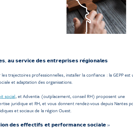
, 𝗮𝘂 𝘀𝗲𝗿𝘃𝗶𝗰𝗲 𝗱𝗲𝘀 𝗲𝗻𝘁𝗿𝗲𝗽𝗿𝗶𝘀𝗲𝘀 𝗿𝗲́𝗴𝗶𝗼𝗻𝗮𝗹𝗲𝘀
les trajectoires professionnelles, installer la confiance : la GEPP est 
ociale et adaptation des organisations.
it social
, et Adventia (outplacement, conseil RH) proposent une
tise juridique et RH, et vous donnent rendez-vous depuis Nantes p
idiques et sociaux de la région Ouest.
𝗶𝗼𝗻 𝗱𝗲𝘀 𝗲𝗳𝗳𝗲𝗰𝘁𝗶𝗳𝘀 𝗲𝘁 𝗽𝗲𝗿𝗳𝗼𝗿𝗺𝗮𝗻𝗰𝗲 𝘀𝗼𝗰𝗶𝗮𝗹𝗲 »