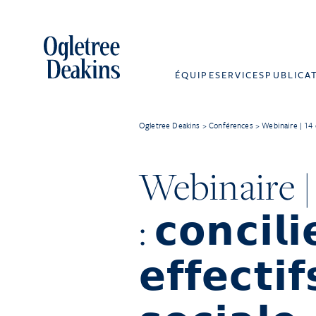
ÉQUIPE
SERVICES
PUBLICA
Ogletree Deakins
>
Conférences
>
Webinaire | 14 octo
Webinaire | 
: 𝗰𝗼𝗻𝗰𝗶𝗹
𝗲𝗳𝗳𝗲𝗰𝘁𝗶