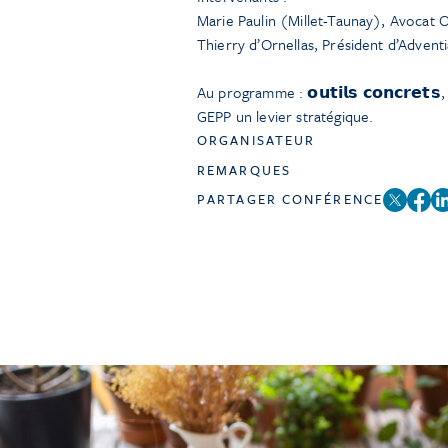
Marie Paulin (Millet-Taunay), Avocat 
Thierry d’Ornellas, Président d’Advent
Au programme : 𝗼𝘂𝘁𝗶𝗹𝘀 𝗰𝗼𝗻𝗰𝗿𝗲𝘁𝘀, 
GEPP un levier stratégique.
ORGANISATEUR
REMARQUES
PARTAGER CONFÉRENCE