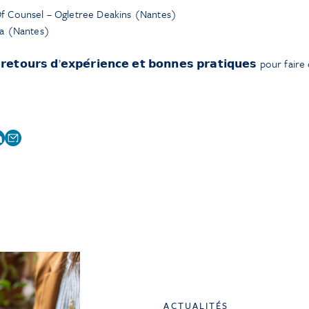
Of Counsel – Ogletree Deakins (Nantes)
ia (Nantes)
𝗲𝘁𝗼𝘂𝗿𝘀 𝗱’𝗲𝘅𝗽𝗲́𝗿𝗶𝗲𝗻𝗰𝗲 𝗲𝘁 𝗯𝗼𝗻𝗻𝗲𝘀 𝗽𝗿𝗮𝘁𝗶𝗾𝘂𝗲𝘀 pour faire
ACTUALITÉS