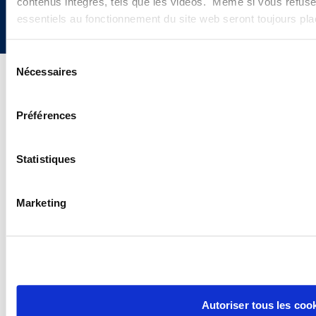
contenus intégrés, tels que les vidéos. Même si vous refuse
essentiels au fonctionnement du site web seront toujours pl
Sélection
Nécessaires
du
consentement
Préférences
Statistiques
Marketing
Autoriser tous les coo