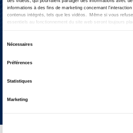
des vidéos, qui pourraient partager des informations avec des
Subscribe
informations à des fins de marketing concernant l'interaction
Press
contenus intégrés, tels que les vidéos. Même si vous refuse
YouTube
essentiels au fonctionnement du site web seront toujours pl
LinkedIn
X
Privacy Policy
Sélection
Legal Notice and Disclaimer
Nécessaires
du
consentement
Préférences
Statistiques
Marketing
Copyright © 2026 | Ogletree Deakins