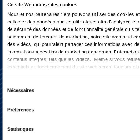
Ce site Web utilise des cookies
Nous et nos partenaires tiers pouvons utiliser des cookies et
collecter des données sur les utilisateurs afin d'analyser le tr
SIGN UP NOW
de sécurité des données et de fonctionnalité générale du sit
sciemment de traceurs de marketing, notre site web peut con
des vidéos, qui pourraient partager des informations avec des
informations à des fins de marketing concernant l'interaction
contenus intégrés, tels que les vidéos. Même si vous refuse
essentiels au fonctionnement du site web seront toujours pl
Sélection
Nécessaires
du
consentement
Préférences
Subscribe
Press
YouTube
Statistiques
LinkedIn
X