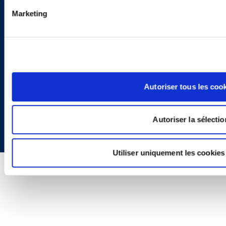
Privacy Policy
Legal Notice and Disclaimer
Marketing
Autoriser tous les coo
Copyright © 2026 | Ogletree Deakins
Autoriser la sélectio
Utiliser uniquement les cookies