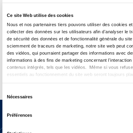
Ce site Web utilise des cookies
Nous et nos partenaires tiers pouvons utiliser des cookies et
collecter des données sur les utilisateurs afin d'analyser le tr
Nos avocats accompagnent les employeurs
de sécurité des données et de fonctionnalité générale du sit
sur l’ensemble de leurs problématiques
sciemment de traceurs de marketing, notre site web peut con
sociales et fiscales et interviennent partout
des vidéos, qui pourraient partager des informations avec des
informations à des fins de marketing concernant l'interaction
en France.
contenus intégrés, tels que les vidéos. Même si vous refuse
→
Découvrez nos 18 domaines d’expertise
.
essentiels au fonctionnement du site web seront toujours pl
Sélection
Nécessaires
du
consentement
Préférences