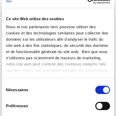
Aurélie also assists companies and groups on a day-to-day
basis at all stages of the employment relationship, including
Ce site Web utilise des cookies
the mobility/departure of managers or employees, annual
Nous et nos partenaires tiers pouvons utiliser des
consultations with staff representatives, collective bargaining,
cookies et des technologies similaires pour collecter des
professional elections and industrial action.
données sur les utilisateurs afin d'analyser le trafic du
site web à des fins statistiques, de sécurité des données
Aurélie also assists companies with individual and collective
et de fonctionnalité générale du site web. Bien que nous
disputes.
n'utilisions pas sciemment de traceurs de marketing,
notre site web peut contenir des contenus intégrés, tels
Before joining Ogletree Deakins, Aurélie Lemettre worked for
que des vidéos, qui pourraient partager des informations
3 years at a law firm specialising in labour law and then for 7
avec des sites web tiers qui collectent des informations à
years at August Debouzy as a senior associate.
des fins de marketing concernant l'interaction des
Sélection
visiteurs de notre site web avec les contenus intégrés,
Nécessaires
du
tels que les vidéos. Même si vous refusez les cookies,
consentement
certains cookies essentiels au fonctionnement du site
Préférences
web seront toujours placés.