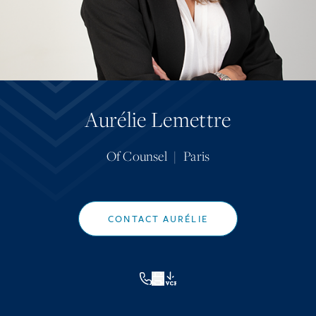
Aurélie Lemettre
Of Counsel
|
Paris
CONTACT AURÉLIE
VCF