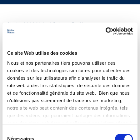
Myriam Mehidi joined Ogletree Deakins as an employment
lawyer in 2022.
She assists French and international clients in resolving
collective status issues and in the day-to-day management of
their employment relationships.
Ce site Web utilise des cookies
She also assists employers before the courts and
Nous et nos partenaires tiers pouvons utiliser des
administrative tribunals in collective and individual litigation.
cookies et des technologies similaires pour collecter des
Prior to joining Ogletree Deakins, she completed her training
données sur les utilisateurs afin d'analyser le trafic du
at the Pôle Social de la Cour d’Appel de Paris and worked as
site web à des fins statistiques, de sécurité des données
an employment lawyer for a French postal, banking and
et de fonctionnalité générale du site web. Bien que nous
insurance group.
n'utilisions pas sciemment de traceurs de marketing,
notre site web peut contenir des contenus intégrés, tels
que des vidéos, qui pourraient partager des informations
avec des sites web tiers qui collectent des informations à
des fins de marketing concernant l'interaction des
Sélection
visiteurs de notre site web avec les contenus intégrés,
Nécessaires
du