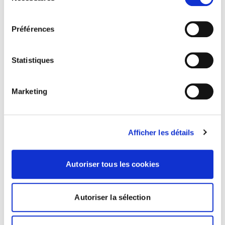
tels que les vidéos. Même si vous refusez les cookies,
consentement
certains cookies essentiels au fonctionnement du site
Préférences
web seront toujours placés.
Statistiques
Marketing
PRACTICE GROUPS
Individual relations
Afficher les détails
Collective relations
Autoriser tous les cookies
Litigation and discrimination
Downsizing plan (voluntary or forced)
Autoriser la sélection
Compliance