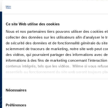
Sign up to receive emails about
Ce site Web utilise des cookies
Nous et nos partenaires tiers pouvons utiliser des cookies et
new developments and upcoming
collecter des données sur les utilisateurs afin d'analyser le tr
programs.
de sécurité des données et de fonctionnalité générale du sit
sciemment de traceurs de marketing, notre site web peut con
des vidéos, qui pourraient partager des informations avec des
informations à des fins de marketing concernant l'interaction
SIGN UP NOW
contenus intégrés, tels que les vidéos. Même si vous refuse
essentiels au fonctionnement du site web seront toujours pl
Sélection
Nécessaires
du
consentement
Préférences