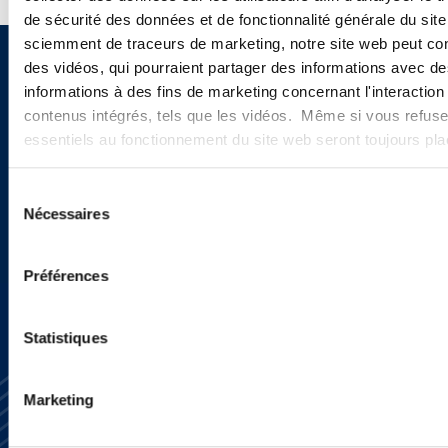
de sécurité des données et de fonctionnalité générale du sit
sciemment de traceurs de marketing, notre site web peut con
des vidéos, qui pourraient partager des informations avec des
Sign up to receive emails about
informations à des fins de marketing concernant l'interaction
new developments and upcoming
contenus intégrés, tels que les vidéos. Même si vous refuse
essentiels au fonctionnement du site web seront toujours pl
programs.
Sélection
Nécessaires
du
SIGN UP NOW
consentement
Préférences
Statistiques
Marketing