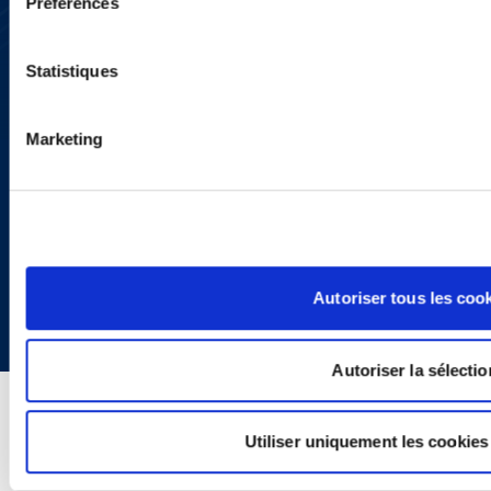
LinkedIn
Préférences
X
Privacy Policy
Legal Notice and Disclaimer
Statistiques
Marketing
Copyright © 2026 | Ogletree Deakins
Autoriser tous les coo
Autoriser la sélectio
Utiliser uniquement les cookies