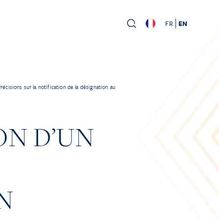
FR
EN
s sur la notification de la désignation au
ON D’UN
N