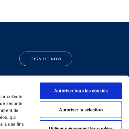
SIGN UP NOW
Autoriser tous les cookies
our collecter
 de sécurité
Legal Notice and Disclaimer
Autoriser la sélection
emment de
éos, qui
ns à des fins
Utiliser uniquement les cookies