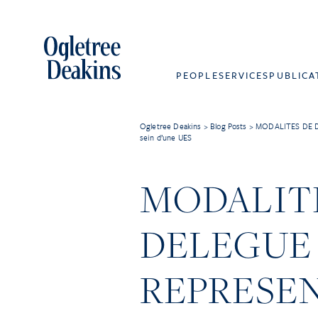
PEOPLE
SERVICES
PUBLICA
Ogletree Deakins
>
Blog Posts
>
MODALITES DE DE
sein d’une UES
MODALITE
DELEGUE 
REPRESE