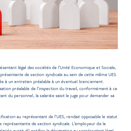
résentant légal des sociétés de l’Unité Economique et Sociale,
eprésentante de section syndicale au sein de cette même UES.
e à un entretien préalable à un éventuel licenciement.
sation préalable de l’inspection du travail, conformément à ce
ant du personnel, la salariée saisit le juge pour demander sa
otification au représentant de l’UES, rendait opposable le statut
 de représentante de section syndicale. L’employeur de la
lariée aurait dû notifier la désignation au représentant légal