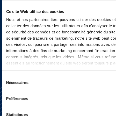
Sign up to receive emails about
Ce site Web utilise des cookies
new developments and upcoming
Nous et nos partenaires tiers pouvons utiliser des cookies et
collecter des données sur les utilisateurs afin d'analyser le tr
programs.
de sécurité des données et de fonctionnalité générale du sit
sciemment de traceurs de marketing, notre site web peut con
des vidéos, qui pourraient partager des informations avec des
SIGN UP NOW
informations à des fins de marketing concernant l'interaction
contenus intégrés, tels que les vidéos. Même si vous refuse
essentiels au fonctionnement du site web seront toujours pl
Sélection
Nécessaires
du
consentement
Préférences
Statistiques