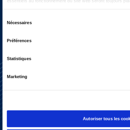
essentiels au fonctionnement du site web seront toujours pl
Sélection
SIGN UP NOW
Nécessaires
du
consentement
Préférences
Statistiques
Marketing
Subscribe
Press
YouTube
Autoriser tous les coo
LinkedIn
X