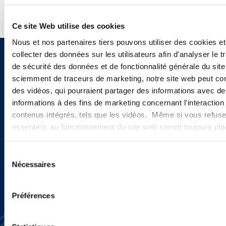
Ce site Web utilise des cookies
Nous et nos partenaires tiers pouvons utiliser des cookies et
collecter des données sur les utilisateurs afin d'analyser le tr
Sign up to receive emails about
de sécurité des données et de fonctionnalité générale du sit
sciemment de traceurs de marketing, notre site web peut con
new developments and upcoming
des vidéos, qui pourraient partager des informations avec des
programs.
informations à des fins de marketing concernant l'interaction
contenus intégrés, tels que les vidéos. Même si vous refuse
essentiels au fonctionnement du site web seront toujours pl
SIGN UP NOW
Sélection
Nécessaires
du
consentement
Préférences