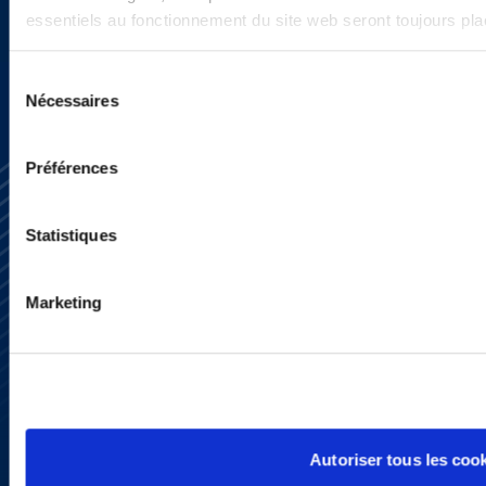
SIGN UP NOW
essentiels au fonctionnement du site web seront toujours pl
Sélection
Nécessaires
du
consentement
Préférences
Statistiques
Marketing
Subscribe
Press
YouTube
LinkedIn
X
Privacy Policy
Legal Notice and Disclaimer
Autoriser tous les coo