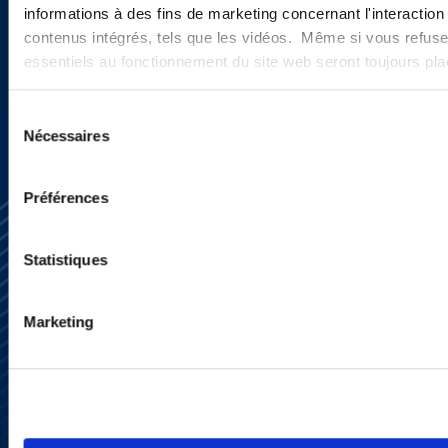
informations à des fins de marketing concernant l'interaction
contenus intégrés, tels que les vidéos. Même si vous refuse
SIGN UP NOW
essentiels au fonctionnement du site web seront toujours pl
Sélection
Nécessaires
du
consentement
Préférences
Statistiques
Marketing
Subscribe
Press
YouTube
LinkedIn
X
Privacy Policy