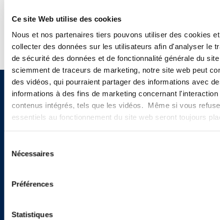
WEBINARS
Ce site Web utilise des cookies
Nous et nos partenaires tiers pouvons utiliser des cookies et
collecter des données sur les utilisateurs afin d'analyser le tr
de sécurité des données et de fonctionnalité générale du sit
sciemment de traceurs de marketing, notre site web peut con
des vidéos, qui pourraient partager des informations avec des
informations à des fins de marketing concernant l'interaction
Sign up to receive emails about
contenus intégrés, tels que les vidéos. Même si vous refuse
new developments and upcoming
essentiels au fonctionnement du site web seront toujours pl
programs.
Sélection
Nécessaires
du
consentement
SIGN UP NOW
Préférences
Statistiques