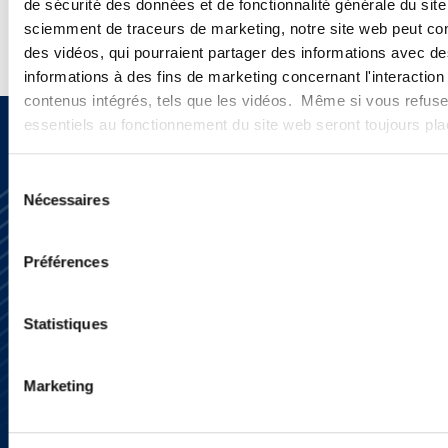
de sécurité des données et de fonctionnalité générale du sit
sciemment de traceurs de marketing, notre site web peut con
SUBMIT
des vidéos, qui pourraient partager des informations avec des
informations à des fins de marketing concernant l'interaction
contenus intégrés, tels que les vidéos. Même si vous refuse
essentiels au fonctionnement du site web seront toujours pl
Sélection
Nécessaires
du
consentement
Préférences
Statistiques
Subscribe
Press
YouTube
LinkedIn
Marketing
X
Privacy Policy
Legal Notice and Disclaimer