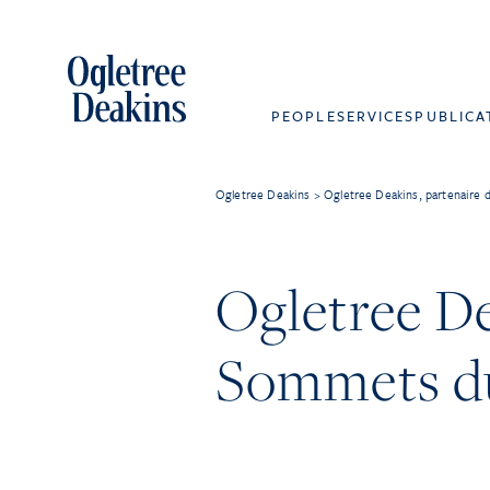
PEOPLE
SERVICES
PUBLICA
Ogletree Deakins
>
Ogletree Deakins, partenaire 
Ogletree De
Sommets du