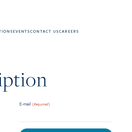
TIONS
EVENTS
CONTACT US
CAREERS
iption
E-mail
(Required)