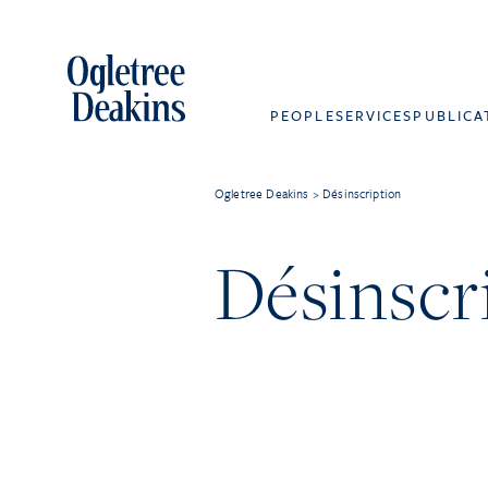
PEOPLE
SERVICES
PUBLICA
Ogletree Deakins
>
Désinscription
Désinscr