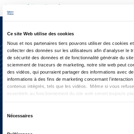
Retourner à Notre Expertise
Ce site Web utilise des cookies
Nous et nos partenaires tiers pouvons utiliser des cookies et
collecter des données sur les utilisateurs afin d'analyser le tr
de sécurité des données et de fonctionnalité générale du sit
sciemment de traceurs de marketing, notre site web peut con
des vidéos, qui pourraient partager des informations avec des
informations à des fins de marketing concernant l'interaction
S’abonner
contenus intégrés, tels que les vidéos. Même si vous refuse
Nous contacter
essentiels au fonctionnement du site web seront toujours pl
Presse
YouTube
LinkedIn
Sélection
X
Nécessaires
du
Politique de Confidentialité
consentement
Informations Réglementaires