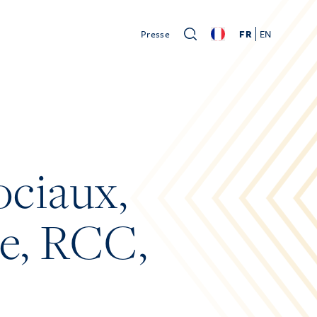
Presse
FR
EN
ociaux,
re, RCC,