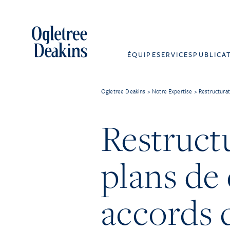
ÉQUIPE
SERVICES
PUBLICA
Ogletree Deakins
>
Notre Expertise
>
Restructurat
Restructu
plans de
accords 