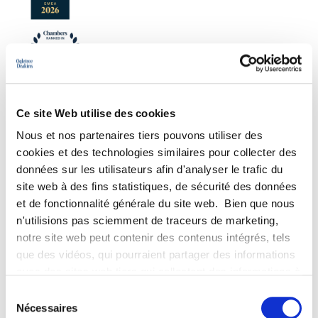
Ce site Web utilise des cookies
Nous et nos partenaires tiers pouvons utiliser des
cookies et des technologies similaires pour collecter des
données sur les utilisateurs afin d'analyser le trafic du
site web à des fins statistiques, de sécurité des données
et de fonctionnalité générale du site web. Bien que nous
n'utilisions pas sciemment de traceurs de marketing,
notre site web peut contenir des contenus intégrés, tels
PRACTICE GROUPS
que des vidéos, qui pourraient partager des informations
avec des sites web tiers qui collectent des informations à
Individual relations
des fins de marketing concernant l'interaction des
Sélection
Collective relations
visiteurs de notre site web avec les contenus intégrés,
Nécessaires
du