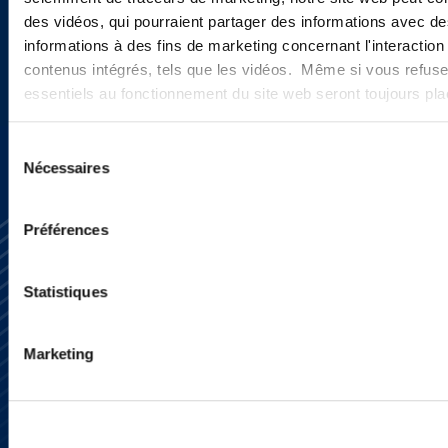
actualités ?
des vidéos, qui pourraient partager des informations avec des
informations à des fins de marketing concernant l'interaction
contenus intégrés, tels que les vidéos. Même si vous refuse
INSCRIVEZ-VOUS ICI
essentiels au fonctionnement du site web seront toujours pl
Sélection
Nécessaires
du
consentement
Préférences
Statistiques
Marketing
S’abonner
Nous contacter
Presse
YouTube
LinkedIn