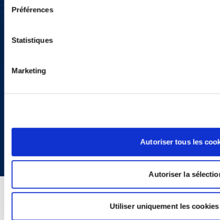
YouTube
Préférences
LinkedIn
X
Politique de Confidentialité
Informations Réglementaires
Statistiques
Marketing
Copyright © 2026 | Ogletree Deakins
Autoriser tous les coo
Autoriser la sélectio
Utiliser uniquement les cookies