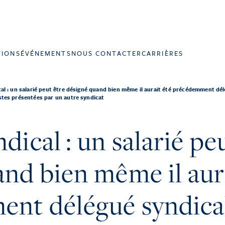
TIONS
ÉVÉNEMENTS
NOUS CONTACTER
CARRIÈRES
al : un salarié peut être désigné quand bien même il aurait été précédemment dél
listes présentées par un autre syndicat
dical : un salarié pe
nd bien même il aur
nt délégué syndical