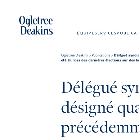
ÉQUIPE
SERVICES
PUBLICA
Ogletree Deakins
>
Publications
>
Délégué syndic
été élu lors des dernières élections sur des 
Délégué syn
désigné qua
précédemme