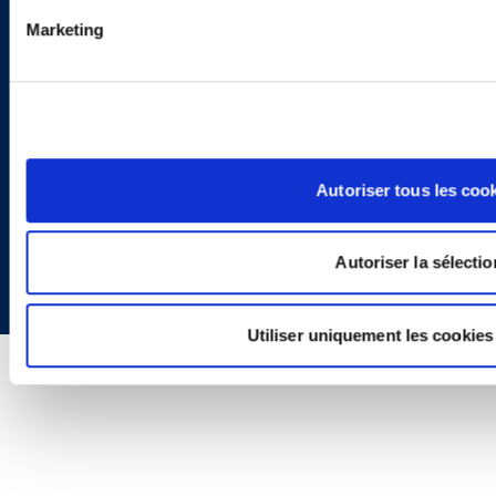
Politique de Confidentialité
Informations Réglementaires
Marketing
Autoriser tous les coo
Copyright © 2026 | Ogletree Deakins
Autoriser la sélectio
Utiliser uniquement les cookies