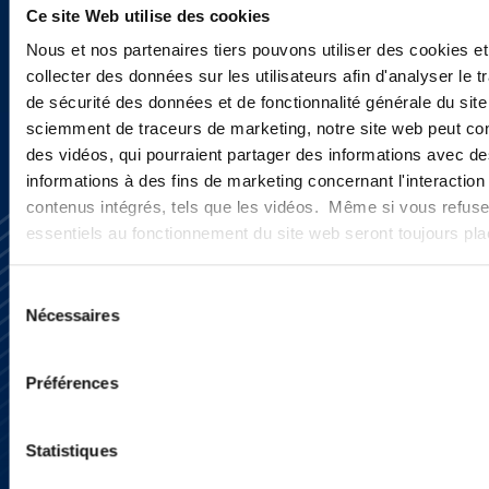
Ce site Web utilise des cookies
Nous et nos partenaires tiers pouvons utiliser des cookies et
INSCRIVEZ-VOUS ICI
collecter des données sur les utilisateurs afin d'analyser le tr
de sécurité des données et de fonctionnalité générale du sit
sciemment de traceurs de marketing, notre site web peut con
des vidéos, qui pourraient partager des informations avec des
informations à des fins de marketing concernant l'interaction
contenus intégrés, tels que les vidéos. Même si vous refuse
essentiels au fonctionnement du site web seront toujours pl
Sélection
Nécessaires
du
consentement
S’abonner
Préférences
Nous contacter
Presse
YouTube
Statistiques
LinkedIn
X