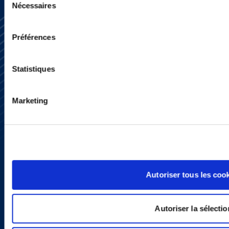
Nécessaires
du
consentement
Préférences
Statistiques
S’abonner
Nous contacter
Marketing
Presse
YouTube
LinkedIn
X
Politique de Confidentialité
Informations Réglementaires
Autoriser tous les coo
Autoriser la sélectio