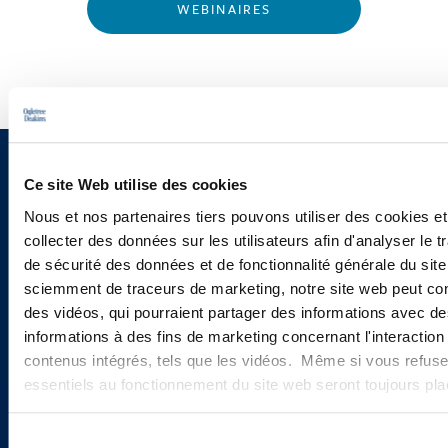
WEBINAIRES
Vous souhaitez recevoir nos
Ce site Web utilise des cookies
newsletters, informations et
Nous et nos partenaires tiers pouvons utiliser des cookies et
collecter des données sur les utilisateurs afin d'analyser le tr
actualités ?
de sécurité des données et de fonctionnalité générale du sit
sciemment de traceurs de marketing, notre site web peut con
des vidéos, qui pourraient partager des informations avec des
informations à des fins de marketing concernant l'interaction
INSCRIVEZ-VOUS ICI
contenus intégrés, tels que les vidéos. Même si vous refuse
essentiels au fonctionnement du site web seront toujours pl
Sélection