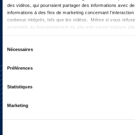
des vidéos, qui pourraient partager des informations avec des
informations à des fins de marketing concernant l'interaction
contenus intégrés, tels que les vidéos. Même si vous refuse
INSCRIVEZ-VOUS ICI
essentiels au fonctionnement du site web seront toujours pl
Sélection
Nécessaires
du
consentement
Préférences
Statistiques
Marketing
S’abonner
Nous contacter
Presse
YouTube
LinkedIn