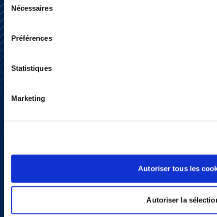
Nécessaires
du
consentement
Préférences
S’abonner
Nous contacter
Presse
Statistiques
YouTube
LinkedIn
X
Marketing
Politique de Confidentialité
Informations Réglementaires
Autoriser tous les coo
Autoriser la sélectio
Copyright © 2026 | Ogletree Deakins