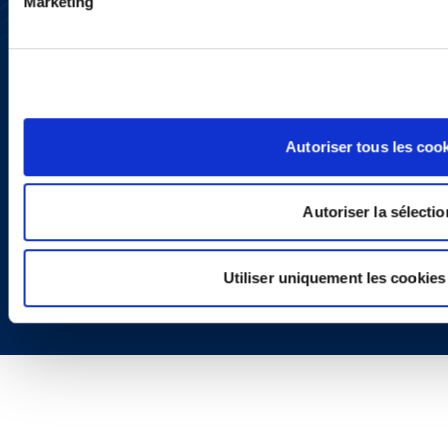
Marketing
LinkedIn
X
Politique de Confidentialité
Informations Réglementaires
Autoriser tous les coo
Autoriser la sélectio
Copyright © 2026 | Ogletree Deakins
Utiliser uniquement les cookies