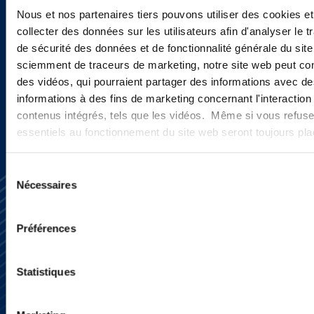
actualités ?
Nous et nos partenaires tiers pouvons utiliser des cookies et
collecter des données sur les utilisateurs afin d'analyser le tr
de sécurité des données et de fonctionnalité générale du sit
sciemment de traceurs de marketing, notre site web peut con
INSCRIVEZ-VOUS ICI
des vidéos, qui pourraient partager des informations avec des
informations à des fins de marketing concernant l'interaction
contenus intégrés, tels que les vidéos. Même si vous refuse
essentiels au fonctionnement du site web seront toujours pl
Sélection
Nécessaires
du
consentement
Préférences
S’abonner
Statistiques
Nous contacter
Presse
YouTube