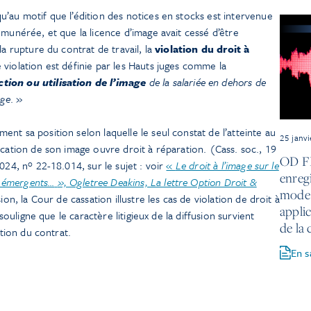
’au motif que l’édition des notices en stocks est intervenue
émunérée, et que la licence d’image avait cessé d’être
la rupture du contrat de travail, la
violation du droit à
e violation est définie par les Hauts juges comme la
tion ou utilisation de l’image
de la salariée en dehors de
age
. »
nt sa position selon laquelle le seul constat de l’atteinte au
25 janv
ication de son image ouvre droit à réparation. (Cass. soc., 19
OD FL
024, nº 22-18.014, sur le sujet : voir
«
Le droit à l’image sur le
enreg
ux émergents…
», Ogletree Deakins, La lettre Option Droit &
mode 
ion, la Cour de cassation illustre les cas de violation de droit à
appli
 souligne que le caractère litigieux de la diffusion survient
de la 
ution du contrat.
En s