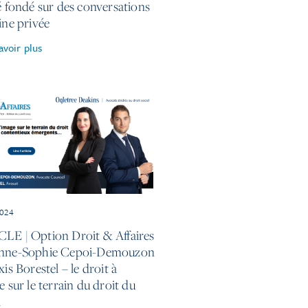
ié fondé sur des conversations
ine privée
avoir plus
2024
LE | Option Droit & Affaires
nne-Sophie Cepoi-Demouzon
xis Borestel – le droit à
e sur le terrain du droit du
l