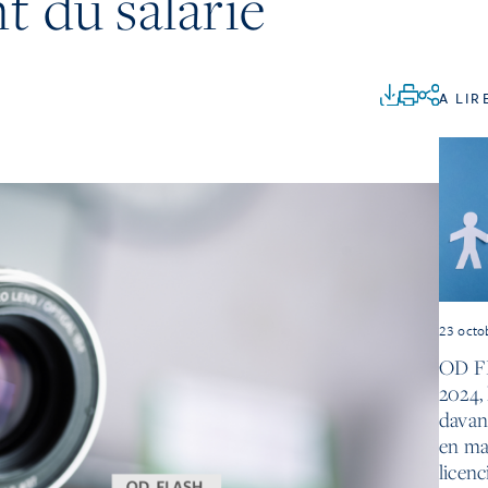
t du salarié
A LIR
23 octo
OD FL
2024, 
davan
en mat
licenc