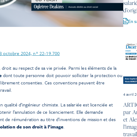
salar
d’orig
En s
23 octobre 2024, n° 22-19.700
a droit au respect de sa vie privée. Parmi les éléments de la
e
dont toute personne doit pouvoir solliciter la protection ou
s librement consenties. Ces conventions peuvent être
ravail.
4 avril 
ARTIC
 qualité d’ingénieur chimiste. La salariée est licenciée et
par A
obtenir l’annulation de ce licenciement. Elle demande
et Ale
 de rémunération au titre d’inventions de mission et des
l’imag
olation de son droit à l’image
.
travai