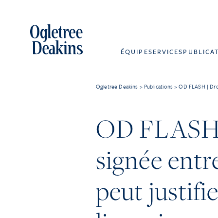
ÉQUIPE
SERVICES
PUBLICA
Ogletree Deakins
>
Publications
>
OD FLASH | Droit
OD FLASH | 
signée entr
peut justifi