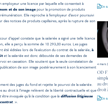
son employeur une licence par laquelle elle consentait à
En s
n nom et de son image
pour la promotion de produits
 rémunération. Elle reproche à l’employeur d’avoir poursuivi
r des notices de produits capillaires, après la rupture de son
 cour d’appel constate que la salariée a signé une telle licence
on, elle a perçu la somme de 18 293,80 euros. Les juges
nt été éditées lors de l’exécution du contrat de la salariée,
à
it
et la salariée est donc déboutée de ses demandes de
oi en cassation. Elle soutient que la seule constatation de
4 mars 
la publication de son image postérieurement à son licenciement
OD FL
simpl
au dro
ment des juges du fond et rejette le pourvoi de la salariée.
droit 
ves au droit à l’image relèvent de la liberté contractuelle et que
t être invoquée qu’à la condition que la
diffusion litigieuse
En s
 contrat
. ».