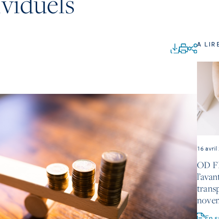
ividuels
A LIR
16 avril
OD FL
l’avan
trans
nove
En s