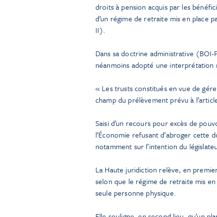
droits à pension acquis par les bénéfici
d’un régime de retraite mis en place p
II).
Dans sa doctrine administrative (BOI-PA
néanmoins adopté une interprétation r
« Les trusts constitués en vue de gére
champ du prélèvement prévu à l’articl
Saisi d’un recours pour excès de pouvoi
l’Économie refusant d’abroger cette do
notamment sur l’intention du législateu
La Haute juridiction relève, en premier
selon que le régime de retraite mis en 
seule personne physique.
Elle souligne, en second lieu, qu’un pl