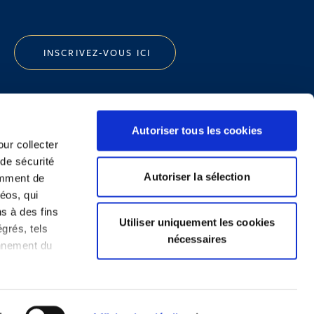
INSCRIVEZ-VOUS ICI
Autoriser tous les cookies
our collecter
 de sécurité
Politique de Confidentialité
Autoriser la sélection
emment de
Informations Réglementaires
éos, qui
ns à des fins
Utiliser uniquement les cookies
grés, tels
nécessaires
onnement du