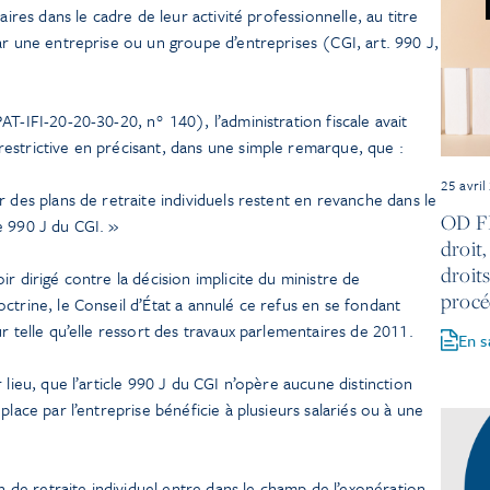
aires dans le cadre de leur activité professionnelle, au titre
ar une entreprise ou un groupe d’entreprises (CGI, art. 990 J,
T-IFI-20-20-30-20, n° 140), l’administration fiscale avait
estrictive en précisant, dans une simple remarque, que :
25 avril
r des plans de retraite individuels restent en revanche dans le
OD FL
e 990 J du CGI. »
droit,
droits
r dirigé contre la décision implicite du ministre de
procé
ctrine, le Conseil d’État a annulé ce refus en se fondant
r telle qu’elle ressort des travaux parlementaires de 2011.
En s
 lieu, que l’article 990 J du CGI n’opère aucune distinction
place par l’entreprise bénéficie à plusieurs salariés ou à une
an de retraite individuel entre dans le champ de l’exonération