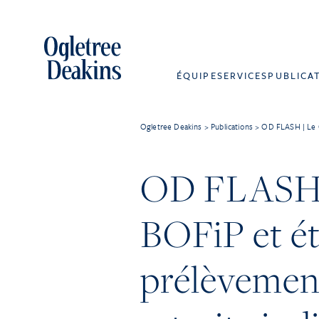
ÉQUIPE
SERVICES
PUBLICA
Ogletree Deakins
>
Publications
>
OD FLASH | Le Co
OD FLASH |
BOFiP et ét
prélèvement