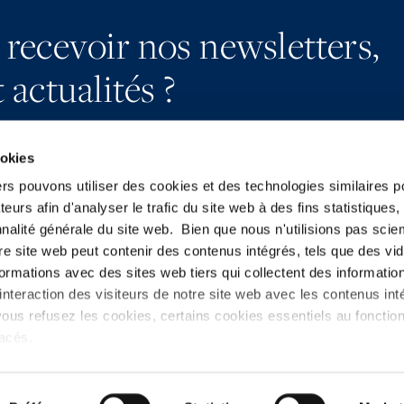
 recevoir nos newsletters,
 actualités ?
ookies
ers pouvons utiliser des cookies et des technologies similaires p
teurs afin d'analyser le trafic du site web à des fins statistiques,
S’abonner
YouTube
nalité générale du site web. Bien que nous n'utilisions pas sci
Nous contacter
LinkedIn
re site web peut contenir des contenus intégrés, tels que des vid
Presse
X
formations avec des sites web tiers qui collectent des informatio
nteraction des visiteurs de notre site web avec les contenus inté
ous refusez les cookies, certains cookies essentiels au foncti
placés.