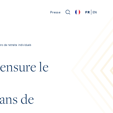
Presse
FR
EN
ns de retraite individuels
ensure le
lans de