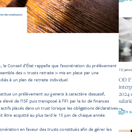
t
e, le Conseil d’État rappelle que l’exonération du prélèvement
13 janv
’ensemble des « trusts retraite » mis en place par une
OD FL
diés à un plan de retraite individuel.
inter
2024 e
institue un prélèvement
sui generis
à caractère dissuasif,
salar
 élevé de l’ISF puis transposé à l’IFI par la loi de finances
ctifs placés dans un trust lorsque les obligations déclaratives
En s
it être acquitté au plus tard le 15 juin de chaque année.
onération en faveur des trusts constitués afin de gérer les