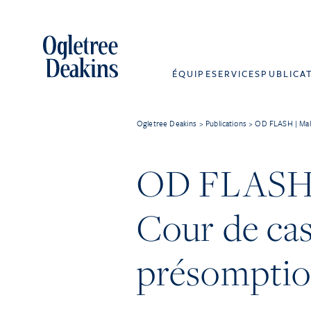
ÉQUIPE
SERVICES
PUBLICA
Ogletree Deakins
>
Publications
>
OD FLASH | Malad
OD FLASH | 
Cour de cas
présomption