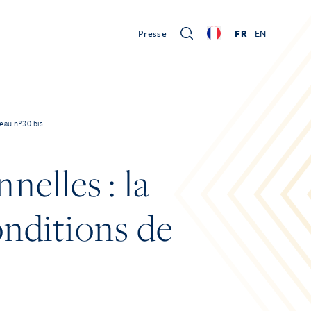
Presse
FR
EN
leau n°30 bis
elles : la
onditions de
s