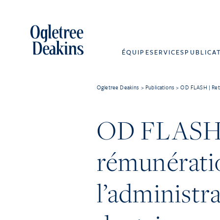
ÉQUIPE
SERVICES
PUBLICA
Ogletree Deakins
>
Publications
>
OD FLASH | Reten
OD FLASH | 
rémunératio
l’administra