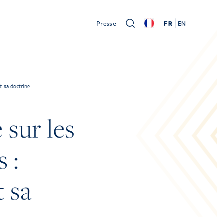
Presse
FR
EN
t sa doctrine
sur les
 :
t sa