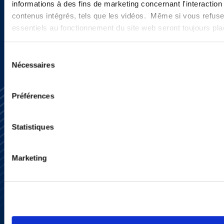
informations à des fins de marketing concernant l'interaction
contenus intégrés, tels que les vidéos. Même si vous refuse
INSCRIVEZ-VOUS ICI
essentiels au fonctionnement du site web seront toujours pl
Sélection
Nécessaires
du
consentement
Préférences
Statistiques
S’abonner
Marketing
Nous contacter
Presse
YouTube
LinkedIn
X
Politique de Confidentialité