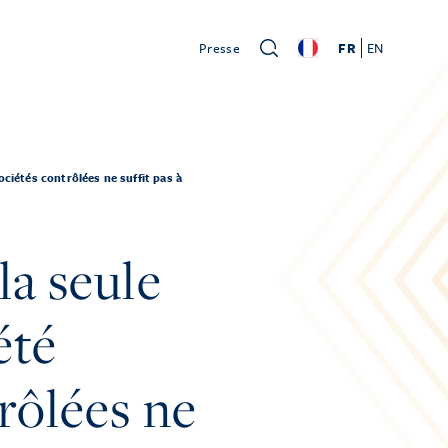
Presse
FR
EN
ociétés contrôlées ne suffit pas à
la seule
été
rôlées ne