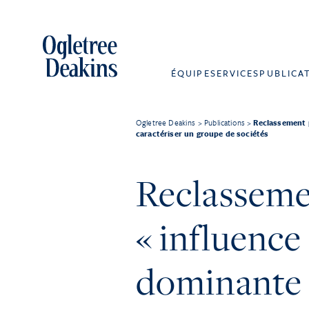
ÉQUIPE
SERVICES
PUBLICA
Ogletree Deakins
>
Publications
>
Reclassement p
caractériser un groupe de sociétés
Reclassemen
« influence
dominante s