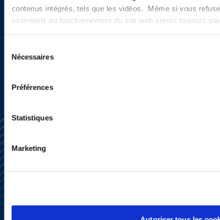
actualités ?
contenus intégrés, tels que les vidéos. Même si vous refuse
essentiels au fonctionnement du site web seront toujours pl
Sélection
INSCRIVEZ-VOUS ICI
Nécessaires
du
consentement
Préférences
Statistiques
Marketing
S’abonner
Nous contacter
Presse
YouTube
Autoriser tous les coo