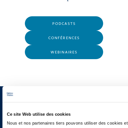
PODCASTS
CONFÉRENCES
WEBINAIRES
Vous souhaitez recevoir nos
newsletters, informations et
Ce site Web utilise des cookies
actualités ?
Nous et nos partenaires tiers pouvons utiliser des cookies et