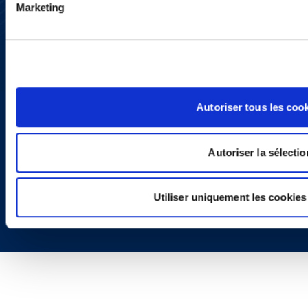
YouTube
Marketing
LinkedIn
X
Politique de Confidentialité
Informations Réglementaires
Autoriser tous les coo
Autoriser la sélectio
Copyright © 2026 | Ogletree Deakins
Utiliser uniquement les cookies