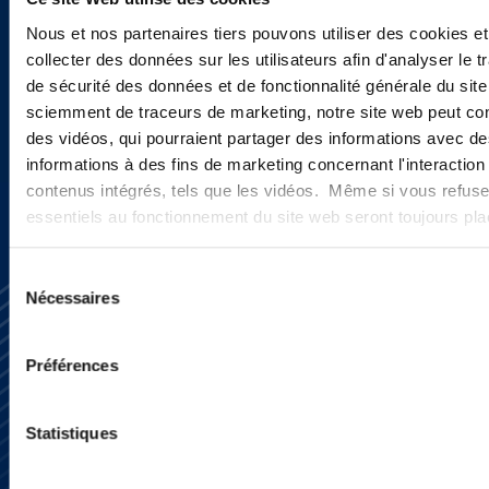
newsletters, informations et
actualités ?
Nous et nos partenaires tiers pouvons utiliser des cookies et
collecter des données sur les utilisateurs afin d'analyser le tr
de sécurité des données et de fonctionnalité générale du sit
sciemment de traceurs de marketing, notre site web peut con
INSCRIVEZ-VOUS ICI
des vidéos, qui pourraient partager des informations avec des
informations à des fins de marketing concernant l'interaction
contenus intégrés, tels que les vidéos. Même si vous refuse
essentiels au fonctionnement du site web seront toujours pl
Sélection
Nécessaires
du
consentement
Préférences
S’abonner
Statistiques
Nous contacter
Presse