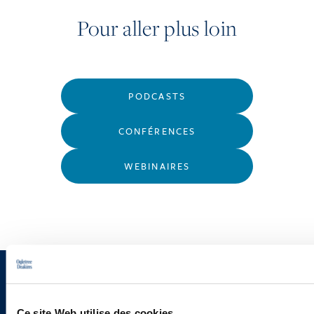
Pour aller plus loin
PODCASTS
CONFÉRENCES
WEBINAIRES
Vous souhaitez recevoir nos
Ce site Web utilise des cookies