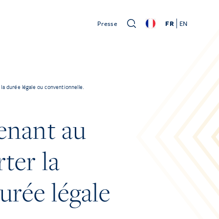
Presse
FR
EN
la durée légale ou conventionnelle.
nant au
ter la
durée légale