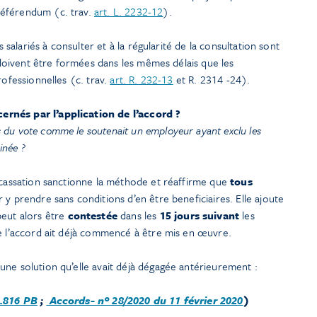
référendum (c. trav.
art. L. 2232-12
).
s salariés à consulter et à la régularité de la consultation sont
s doivent être formées dans les mêmes délais que les
rofessionnelles (c. trav.
art. R. 232-13
et R. 2314 -24).
cernés par l’application de l’accord ?
s du vote comme le soutenait un employeur ayant exclu les
minée ?
e cassation sanctionne la méthode et réaffirme que
tous
y prendre sans conditions d’en être beneficiaires. Elle ajoute
eut alors être
contestée
dans les
15 jours suivant
les
ue l’accord ait déjà commencé à être mis en œuvre.
une solution qu’elle avait déjà dégagée antérieurement :
0.816 PB
;
Accords- nº 28/2020 du 11 février 2020
)