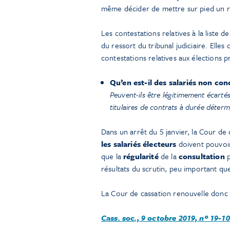
même décider de mettre sur pied un 
Les contestations relatives à la liste de
du ressort du tribunal judiciaire. Elle
contestations relatives aux élections p
Qu’en est-il des salariés non con
Peuvent-ils être légitimement écarté
titulaires de contrats à durée déter
Dans un arrêt du 5 janvier, la Cour d
les
salariés électeurs
doivent pouvoir 
que la
régularité
de la
consultation
p
résultats du scrutin, peu important q
La Cour de cassation renouvelle donc 
Cass. soc., 9 octobre 2019, nº 19-1