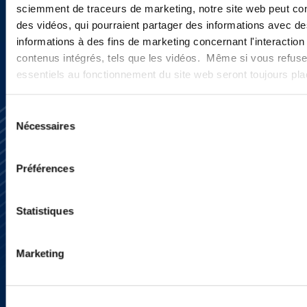
sciemment de traceurs de marketing, notre site web peut con
INSCRIVEZ-VOUS ICI
des vidéos, qui pourraient partager des informations avec des
informations à des fins de marketing concernant l'interaction
contenus intégrés, tels que les vidéos. Même si vous refuse
essentiels au fonctionnement du site web seront toujours pl
Sélection
Nécessaires
du
consentement
Préférences
S’abonner
Statistiques
Nous contacter
Presse
YouTube
Marketing
LinkedIn
X
Politique de Confidentialité
Informations Réglementaires