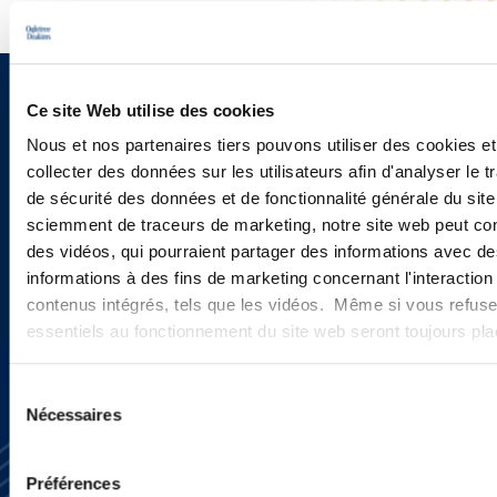
Sign up to receive emails about
Ce site Web utilise des cookies
Nous et nos partenaires tiers pouvons utiliser des cookies et
new developments and upcoming
collecter des données sur les utilisateurs afin d'analyser le tr
programs.
de sécurité des données et de fonctionnalité générale du sit
sciemment de traceurs de marketing, notre site web peut con
des vidéos, qui pourraient partager des informations avec des
informations à des fins de marketing concernant l'interaction
SIGN UP NOW
contenus intégrés, tels que les vidéos. Même si vous refuse
essentiels au fonctionnement du site web seront toujours pl
Sélection
Nécessaires
du
consentement
Préférences