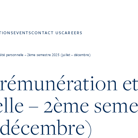
TIONS
EVENTS
CONTACT US
CAREERS
alité personnelle – 2ème semestre 2025 (juillet – décembre)
rémunération et 
lle – 2ème seme
– décembre)