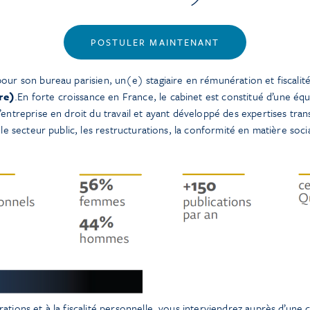
POSTULER MAINTENANT
our son bureau parisien, un(e) stagiaire en rémunération et fiscalit
re)
.En forte croissance en France, le cabinet est constitué d’une équ
entreprise en droit du travail et ayant développé des expertises tran
 le secteur public, les restructurations, la conformité en matière socia
tions et à la fiscalité personnelle, vous interviendrez auprès d’une cl