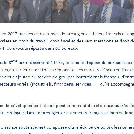
en 2017 par des avocats issus de prestigieux cabinets français et ang
aises en droit du travail, droit fiscal et des rémunérations et droit d
 1100 avocats répartis dans 60 bureaux.
ème
s le 8
arrondissement à Paris, le cabinet dispose de bureaux sec
 français sur leurs territoires régionaux. Les avocats d’Ogletree De
 valeur ajoutée au service de groupes institutionnels français, d’ent
 secteurs variés (industriels, financiers, services, …) qu’ils accompag
ue de développement et son positionnement de référence auprès des
née, distingué dans de prestigieux classements français et internationa
croissance soutenue, est composée d’une équipe de 50 professionnels 
et la cohérence d’un collectif soudé d’avocats partenaires des employe