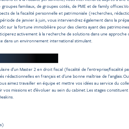
roupes familiaux, de groupes cotés, de PME et de family offices.Vou
ects de la fiscalité personnelle et patrimoniale (recherches, rédacti
période de janvier à juin, vous interviendrez également dans la prépa
mpôt sur la fortune immobilière pour des clients ayant des patrimoine
rticiperez activement à la recherche de solutions dans une approche 
e dans un environnement international stimulant.
ire d’un Master 2 en droit fiscal (fiscalité de l’entreprise/fiscalité pa
s rédactionnelles en français et d’une bonne maîtrise de l’anglais.Out
Vous aimez travailler en équipe et mettre vos idées au service du coll
r vos missions et d’évoluer au sein du cabinet.Les stages constituent
Deakins.
ls)