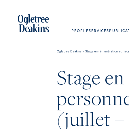
PEOPLE
SERVICES
PUBLICA
Ogletree Deakins
>
Stage en rémunération et fisc
Stage en 
personne
(juillet 