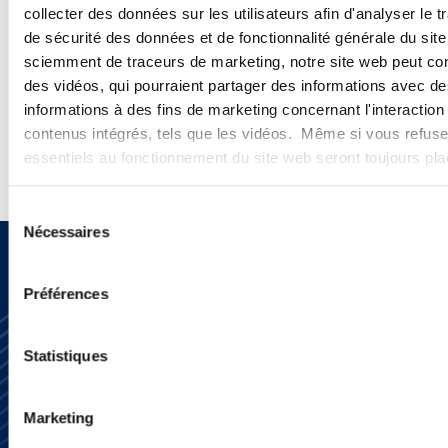
collecter des données sur les utilisateurs afin d'analyser le tr
de sécurité des données et de fonctionnalité générale du sit
Interview | Ogletree Deakins Trophée d’Or
sciemment de traceurs de marketing, notre site web peut con
2023 Droit Social
des vidéos, qui pourraient partager des informations avec des
informations à des fins de marketing concernant l'interaction
Interview des associés Jean-Marc Albiol et Nicolas Peixoto au
contenus intégrés, tels que les vidéos. Même si vous refuse
micro de Marie-Hélène Brissot (Décideurs TV)
essentiels au fonctionnement du site web seront toujours pl
Voir la vidéo
Sélection
Nécessaires
du
consentement
Préférences
Statistiques
Marketing