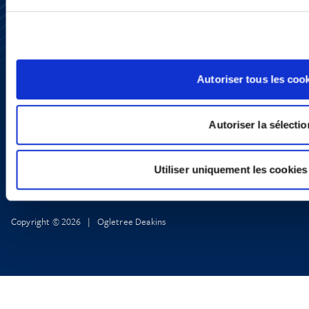
Subscribe
Press
YouTube
LinkedIn
X
Privacy Policy
Autoriser tous les coo
Legal Notice and Disclaimer
Autoriser la sélectio
Utiliser uniquement les cookies
Copyright © 2026 | Ogletree Deakins