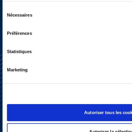
Sélection
SIGN UP NOW
Nécessaires
du
consentement
Préférences
Statistiques
Marketing
Subscribe
Press
YouTube
LinkedIn
Autoriser tous les coo
X
Privacy Policy
Legal Notice and Disclaimer
Autoriser la sélectio