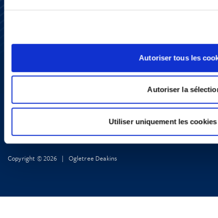
Subscribe
Press
YouTube
LinkedIn
X
Privacy Policy
Autoriser tous les coo
Legal Notice and Disclaimer
Autoriser la sélectio
Utiliser uniquement les cookies
Copyright © 2026 | Ogletree Deakins