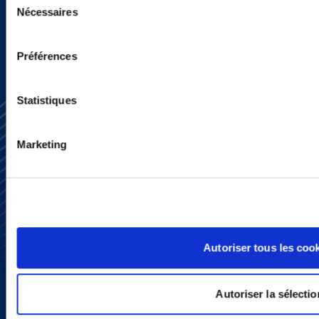
SIGN UP NOW
Nécessaires
du
consentement
Préférences
Statistiques
Marketing
Subscribe
Press
YouTube
LinkedIn
Autoriser tous les coo
X
Privacy Policy
Legal Notice and Disclaimer
Autoriser la sélectio