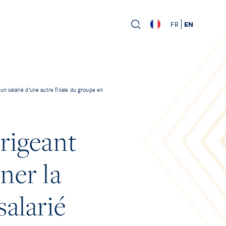
FR
EN
n salarié d’une autre filiale du groupe en
irigeant
ner la
salarié