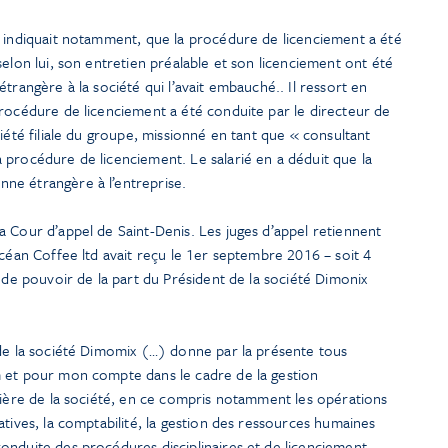
é indiquait notamment, que la procédure de licenciement a été
selon lui, son entretien préalable et son licenciement ont été
trangère à la société qui l’avait embauché.. Il ressort en
procédure de licenciement a été conduite par le directeur de
iété filiale du groupe, missionné en tant que « consultant
 procédure de licenciement. Le salarié en a déduit que la
ne étrangère à l’entreprise.
 Cour d’appel de Saint-Denis. Les juges d’appel retiennent
Océan Coffee ltd avait reçu le 1er septembre 2016 – soit 4
n de pouvoir de la part du Président de la société Dimonix
 de la société Dimomix (…) donne par la présente tous
 et pour mon compte dans le cadre de la gestion
cière de la société, en ce compris notamment les opérations
atives, la comptabilité, la gestion des ressources humaines
onduite des procédures disciplinaires et de licenciement,