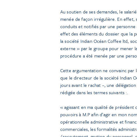
Au soutien de ses demandes, le salari
menée de façon irrégulière. En effet, 
conduits et notifiés par une personne é
effet des éléments du dossier que la 
la société Indian Océan Coffee ltd, soc
externe » par le groupe pour mener la
procédure a été menée par une person
Cette argumentation ne convainc par la
que le directeur de la société Indian 
jours avant le rachat –, une délégatio
rédigée dans les termes suivants :.
« agissant en ma qualité de président
pouvoirs à M.P afin d’agir en mon nom
opérationnelle administrative et finan
commerciales, les formalités administr
(recrutement, gestion du personnel, c