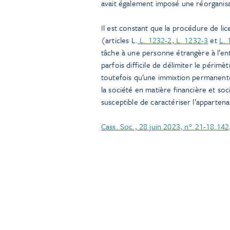
avait également imposé une réorganis
Il est constant que la procédure de li
(articles L.
L. 1232-2, L. 1232-3
et
L. 
tâche à une personne étrangère à l’en
parfois difficile de délimiter le péri
toutefois qu’une immixtion permanente 
la société en matière financière et soc
susceptible de caractériser l’appartena
Cass. Soc., 28 juin 2023, n° 21-18.142