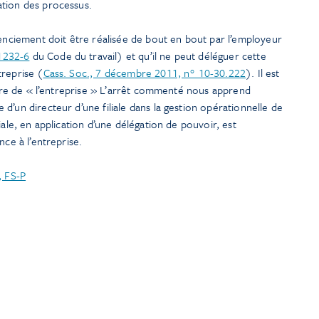
ation des processus.
cenciement doit être réalisée de bout en bout par l’employeur
1232-6
du Code du travail) et qu’il ne peut déléguer cette
treprise (
Cass. Soc., 7 décembre 2011, n° 10-30.222
). Il est
mètre de « l’entreprise » L’arrêt commenté nous apprend
d’un directeur d’une filiale dans la gestion opérationnelle de
iale, en application d’une délégation de pouvoir, est
nce à l’entreprise.
, FS-P