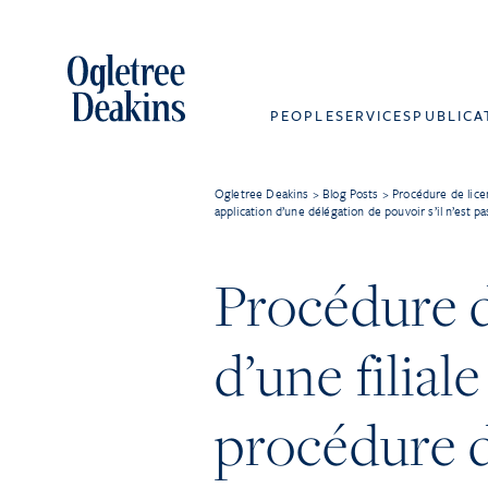
PEOPLE
SERVICES
PUBLICA
Ogletree Deakins
>
Blog Posts
>
Procédure de licen
application d’une délégation de pouvoir s’il n’est pa
Procédure d
d’une filia
procédure d